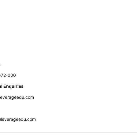
s
572-000
l Enquiries
leverageedu.com
@leverageedu.com