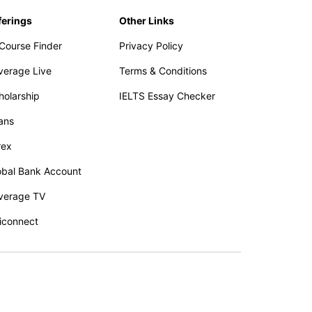
ferings
Other Links
 Course Finder
Privacy Policy
verage Live
Terms & Conditions
holarship
IELTS Essay Checker
ans
rex
obal Bank Account
verage TV
iconnect