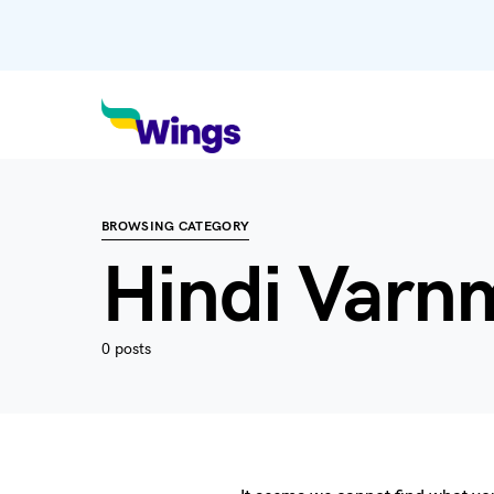
BROWSING CATEGORY
Hindi Varn
0 posts