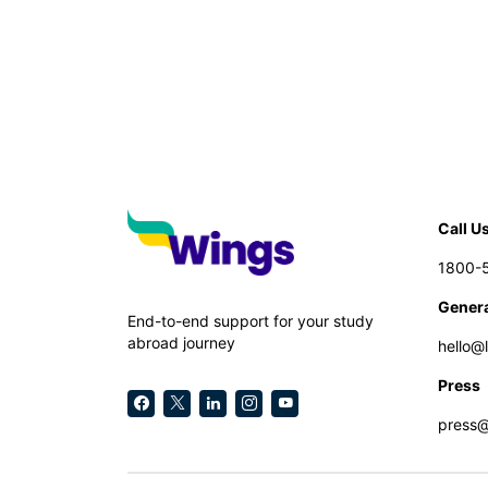
Call U
1800-
Genera
End-to-end support for your study
abroad journey
hello@
Press
press