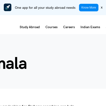
One app for all your study abroad needs
x
Know More
Study Abroad
Courses
Careers
Indian Exams
mala