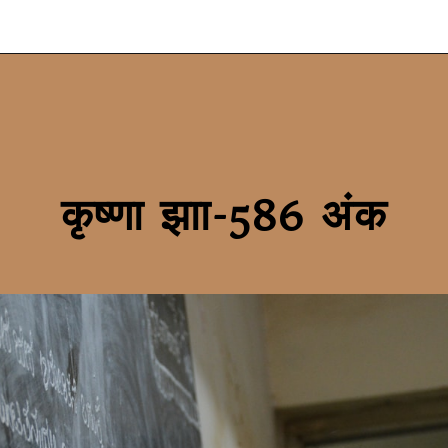
कृष्णा झाा-586 अंक