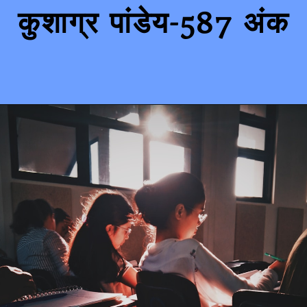
कुशाग्र पांडेय-587 अंक