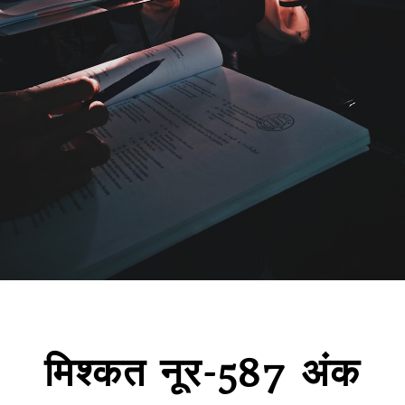
मिश्कत नूर-587 अंक