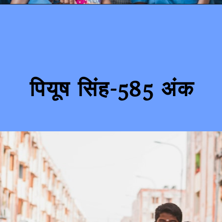
पियूष सिंह-585 अंक