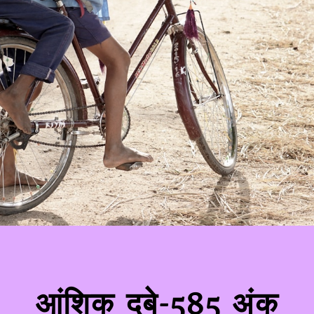
आंशिक दुबे-585 अंक