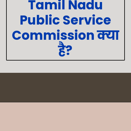
Tamil Nadu
Public Service
Commission क्या
है?