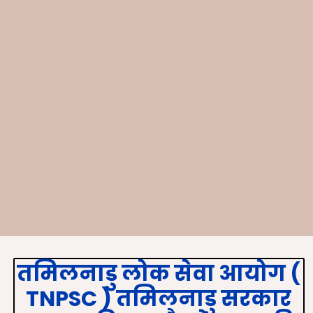
तमिलनाडु
लोक सेवा आयोग
(
TNPSC )
तमिलनाडु सरकार