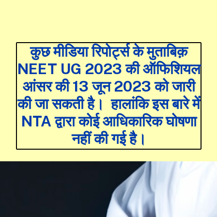
कुछ मीडिया रिपोर्ट्स के मुताबिक़
NEET UG 2023 की ऑफिशियल
आंसर की 13 जून 2023 को जारी
की जा सकती है। हालांकि इस बारे में
NTA द्वारा कोई आधिकारिक घोषणा
नहीं की गई है।