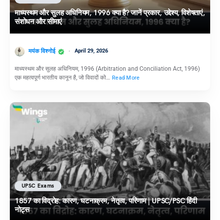
माध्यस्थम और सुलह अधिनियम, 1996 क्या है? जानें प्रकार, उद्देश्य, विशेषताएं,
संशोधन और सीमाएं
मयंक विश्नोई
April 29, 2026
माध्यस्थम और सुलह अधिनियम, 1996 (Arbitration and Conciliation Act, 1996)
एक महत्वपूर्ण भारतीय कानून है, जो विवादों को…
Read More
UPSC Exams
1857 का विद्रोह: कारण, घटनाक्रम, नेतृत्व, परिणाम | UPSC/PSC हिंदी
नोट्स