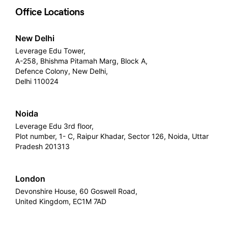
Office Locations
New Delhi
Leverage Edu Tower,
A-258, Bhishma Pitamah Marg, Block A,
Defence Colony, New Delhi,
Delhi 110024
Noida
Leverage Edu 3rd floor,
Plot number, 1- C, Raipur Khadar, Sector 126, Noida, Uttar
Pradesh 201313
London
Devonshire House, 60 Goswell Road,
United Kingdom, EC1M 7AD